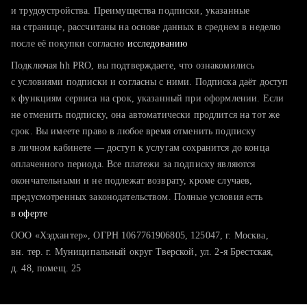
тратите много времени на поиск и вручную поднимаете
и трудоустройства. Преимущества подписки, указанные
резюме
на странице, рассчитаны на основе данных в среднем в неделю
после её покупки согласно
хотите сравнить себя с конкурентами и оценить шансы
исследованию
Подключая hh PRO, вы подтверждаете, что ознакомились
с условиями подписки и согласны с ними. Подписка даёт доступ
к функциям сервиса на срок, указанный при оформлении. Если
не отменить подписку, она автоматически продлится на тот же
срок. Вы имеете право в любое время отменить подписку
в личном кабинете — доступ к услугам сохранится до конца
оплаченного периода. Все платежи за подписку являются
окончательными и не подлежат возврату, кроме случаев,
предусмотренных законодательством. Полные условия есть
в оферте
ООО «Хэдхантер», ОГРН 1067761906805, 125047, г. Москва,
вн. тер. г. Муниципальный округ Тверской, ул. 2-я Брестская,
д. 48, помещ. 25