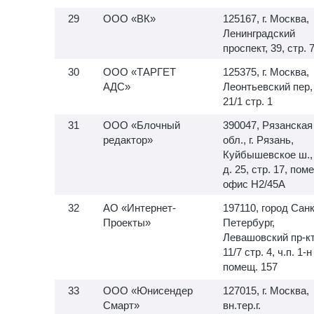
ООО «ВК»
125167, г. Москва,
Ленинградский
проспект, 39, стр. 
ООО «ТАРГЕТ
125375, г. Москва,
АДС»
Леонтьевский пер,
21/1 стр. 1
ООО «Блочный
390047, Рязанская
редактор»
обл., г. Рязань,
Куйбышевское ш.,
д. 25, стр. 17, пом
офис H2/45A
АО «Интернет-
197110, город Санк
Проекты»
Петербург,
Левашовский пр-кт,
11/7 стр. 4, ч.п.
1-н
помещ. 157
ООО «Юнисендер
127015, г. Москва,
Смарт»
вн.тер.г.