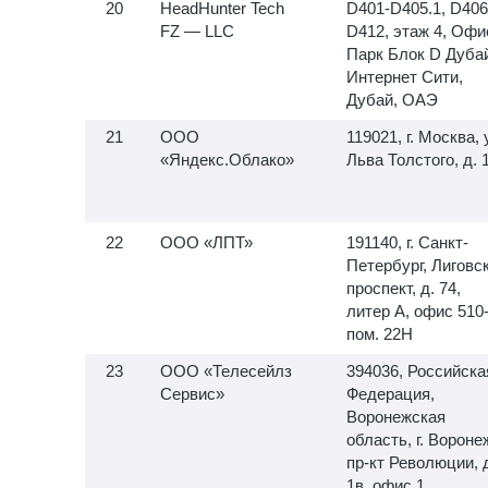
HeadHunter Tech
D401-D405.1, D406
FZ — LLC
D412, этаж 4, Офи
Парк Блок D Дуба
Интернет Сити,
Дубай, ОАЭ
ООО
119021, г. Москва, 
«Яндекс.Облако»
Льва Толстого, д. 
ООО «ЛПТ»
191140, г. Санкт-
Петербург, Лиговс
проспект, д. 74,
литер А, офис
510-
пом. 22Н
ООО «Телесейлз
394036, Российска
Сервис»
Федерация,
Воронежская
область, г. Вороне
пр-кт Революции, 
1в, офис 1