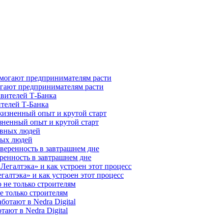
гают предпринимателям расти
ителей Т-Банка
зненный опыт и крутой старт
ных людей
ренность в завтрашнем дне
галтэка» и как устроен этот процесс
е только строителям
ают в Nedra Digital