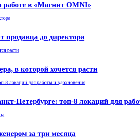
 о работе в «Магнит OMNI»
т продавца до директора
а, в которой хочется расти
нкт-Петербурге: топ-8 локаций для раб
енером за три месяца