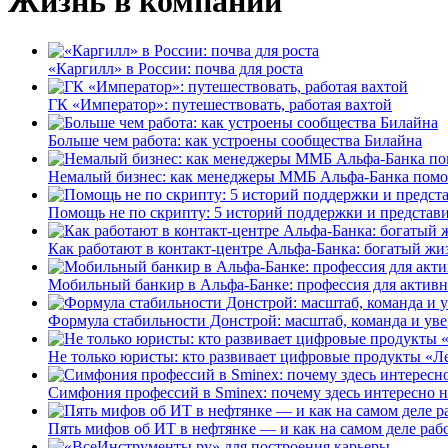
Жизнь в компании
«Каргилл» в России: почва для роста
ГК «Император»: путешествовать, работая вахтой
Больше чем работа: как устроены сообщества Билайна
Немалый бизнес: как менеджеры ММБ Альфа-Банка помо
Помощь не по скрипту: 5 историй поддержки и представ
Как работают в контакт-центре Альфа-Банка: богатый жи
Мобильный банкир в Альфа-Банке: профессия для актив
Формула стабильности Донстрой: масштаб, команда и уве
Не только юристы: кто развивает цифровые продукты «Ле
Симфония профессий в Sminex: почему здесь интересно н
Пять мифов об ИТ в нефтянке — и как на самом деле работ