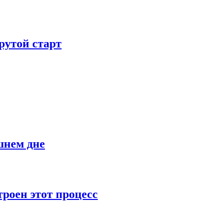
рутой старт
шнем дне
роен этот процесс