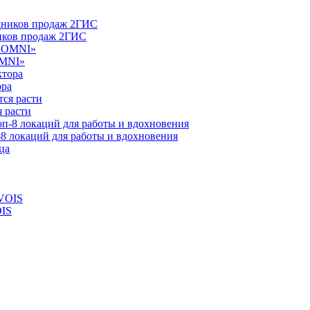
ников продаж 2ГИС
OMNI»
ора
 расти
-8 локаций для работы и вдохновения
OIS