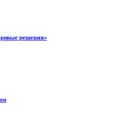
фровые решения»
мим