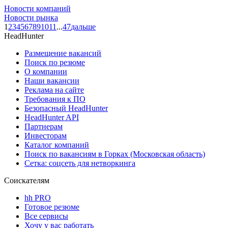
Новости компаний
Новости рынка
1
2
3
4
5
6
7
8
9
10
11
...
47
дальше
HeadHunter
Размещение вакансий
Поиск по резюме
О компании
Наши вакансии
Реклама на сайте
Требования к ПО
Безопасный HeadHunter
HeadHunter API
Партнерам
Инвесторам
Каталог компаний
Поиск по вакансиям в Горках (Московская область)
Сетка: соцсеть для нетворкинга
Соискателям
hh PRO
Готовое резюме
Все сервисы
Хочу у вас работать