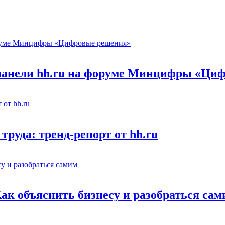
 панели hh.ru на форуме Минцифры «Ци
труда: тренд-репорт от hh.ru
Как объяснить бизнесу и разобраться са