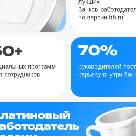
лучших
банков-работодате
2
по версии hh.ru
руководителей пос
циальных программ
карьеру внутри бан
я сотрудников