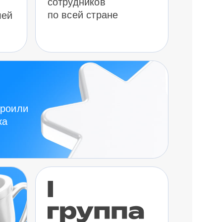
сотрудников
по всей стране
лей
троили
ка