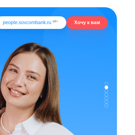
18+
Хочу к вам
people.sovcombank.ru