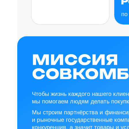
по
Чтобы жизнь каждого нашего клиен
мы помогаем людям делать покупк
Мы строим партнёрства и финанси
и рыночные государственные компа
конкуренция, а значит товары и ус