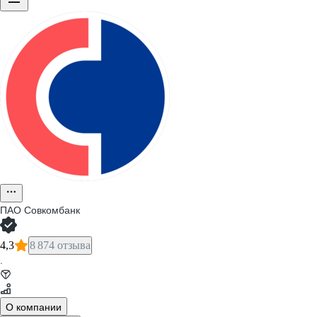
ПАО
Совкомбанк
4,3
8 874 отзыва
·
О компании