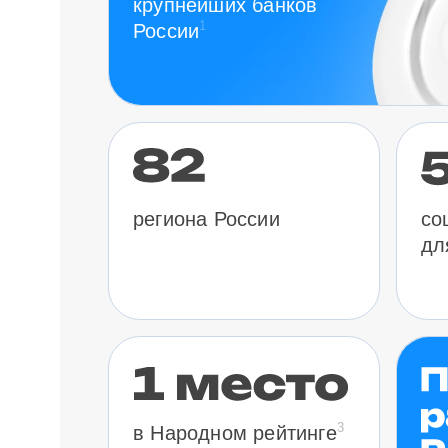
крупнейших банков
1
России
региона России
со
дл
3
в Народном рейтинге