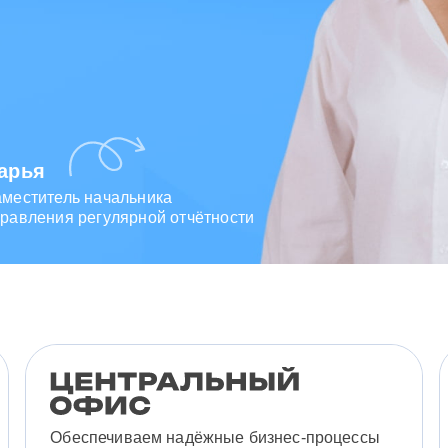
арья
аместитель начальника
равления регулярной отчётности
Обеспечиваем надёжные бизнес-процессы