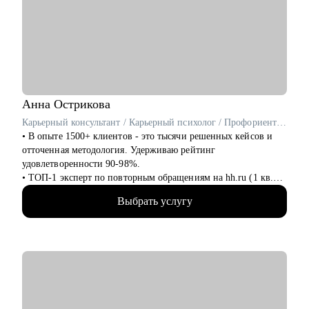
Кому могу помочь:
• тем, кто ищет работу уже более 2х месяцев
• IT cпециалистам от junior до senior (project/product/UX/UI
• тем, кто хочет поменять вектор развития карьеры и увидеть
дизайнерам/ тестировщикам/ML разработчикам/frontend
новые возможности
разработчикам/аналитикам)
• тем, кому нужны новые цели и вызовы
• Специалистам бэк-офисных функций (hr/ассистенты)
• Руководителям, которые только начинают лидить команду
или тем, кто хочет прокачать скилы в управлении
Анна
Острикова
Карьерный консультант / Карьерный психолог / Профориентолог / Резюмерайтер
• В опыте 1500+ клиентов - это тысячи решенных кейсов и
отточенная методология. Удерживаю рейтинг
удовлетворенности 90-98%.
• ТОП-1 эксперт по повторным обращениям на hh.ru (1 кв.
2025), ТОП-3 по популярности (1 кв. 2025), ТОП-5 по
Выбрать услугу
популярности (1 полугодие 2024).
• 6+ лет на руководящих HR-позициях и 10+ лет в
психологии позволяют работать с системой "Человек-
Карьера" на всех уровнях: от бессознательных ограничений
до требований HR.
С чем помогу:
• Нацелена на то, чтобы за встречу выдать всю базу: про