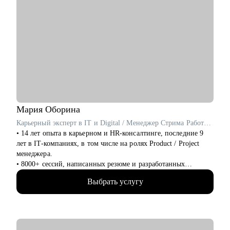
Мария
Оборина
Карьерный эксперт в IT и Digital / Менеджер Стрима Работодателей в Сетке от hh.ru / ex- Яндекс Практикум, Островок!
• 14 лет опыта в карьерном и HR-консалтинге, последние 9
лет в IT-компаниях, в том числе на ролях Product / Project
менеджера.
• 8000+ сессий, написанных резюме и разработанных
карьерных планов по переходу в новую профессию и
Выбрать услугу
эффективному поиску работы, в том числе в IT.
• Более 5000 успешных трудоустройств: мои клиенты
работают в Яндекс, Озон, ВК, Авито, Циан, Сбер, Т-банк,
Марс и тд.
• 3 раза сменила карьерный вектор и перешла в IT, поделюсь