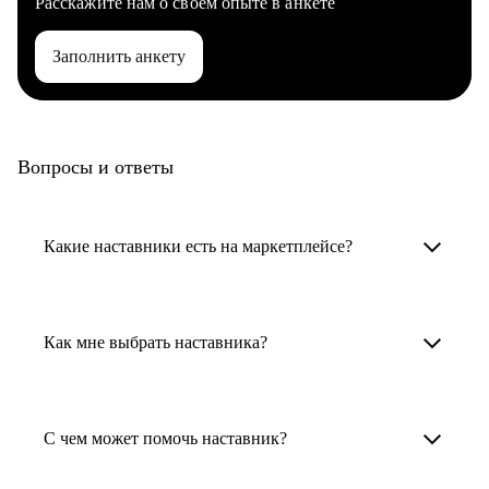
Расскажите нам о своем опыте в анкете
Заполнить анкету
Вопросы и ответы
Какие наставники есть на маркетплейсе?
Карьерные наставники — это HR-
специалисты, карьерные консультанты,
Как мне выбрать наставника?
психологи, резюмерайтеры и менторы.
Умный поиск поможет в три клика выбрать
Менторы работают в ИТ, дизайне, других
наставника для достижения вашей цели.
С чем может помочь наставник?
узкоспециализированных сферах. Они
помогут прокачать навыки, построить