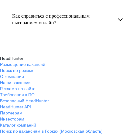
Консультация по выгоранию на работе
индивидуальные консультации онлайн.
текущем месте работы и о том, кому он будет
помогает понять причины эмоционального
полезен, с какими запросами работает.
Как справиться с профессиональным
истощения, разработать персональный план
выгоранием онлайн?
Вы точно найдёте того, кто вам нужен!
восстановления и снова обрести энергию
На платформе hh.ru вы можете получить
и мотивацию в профессиональной
онлайн-консультации экспертов, которые
деятельности.
научат вас эффективно справляться
HeadHunter
с профессиональным выгоранием,
Размещение вакансий
Поиск по резюме
восстанавливать баланс и достигать карьерных
О компании
целей без стресса.
Наши вакансии
Реклама на сайте
Требования к ПО
Безопасный HeadHunter
HeadHunter API
Партнерам
Инвесторам
Каталог компаний
Поиск по вакансиям в Горках (Московская область)